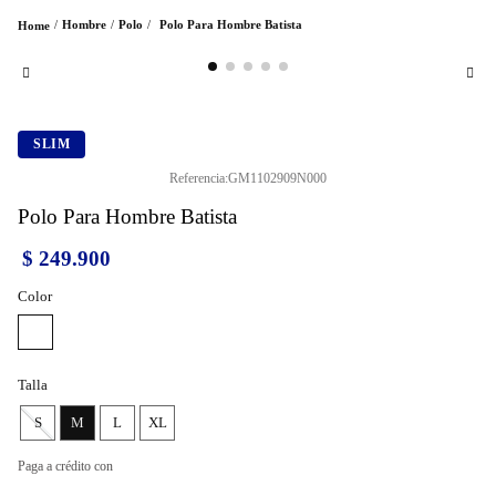
Hombre
Polo
Polo Para Hombre Batista
SLIM
Referencia
:
GM1102909N000
Polo Para Hombre Batista
$
249
.
900
Color
Talla
S
M
L
XL
Paga a crédito con