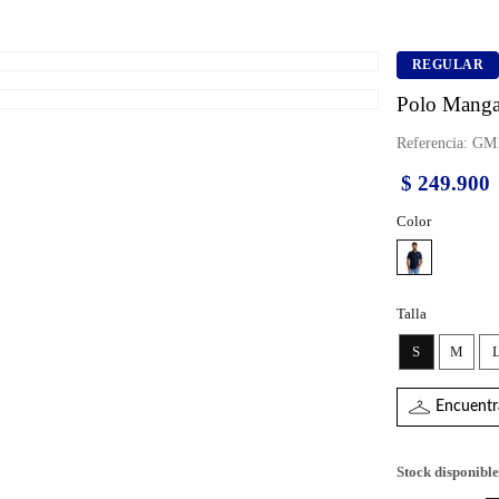
REGULAR
Polo Manga
Referencia
:
GM1
$
249
.
900
Color
Talla
S
M
Encuentra
Stock disponible