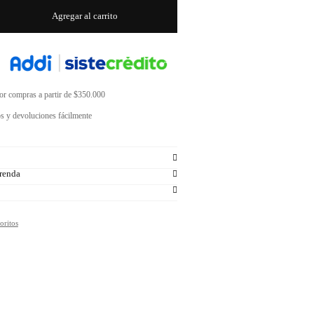
Agregar al carrito
por compras a partir de $350.000
s y devoluciones fácilmente
renda