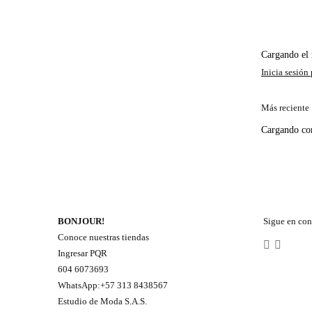
Cargando e
Más reciente
Cargando c
BONJOUR!
Sigue en con
Conoce nuestras tiendas
Ingresar PQR
604 6073693
WhatsApp:+57 313 8438567
Estudio de Moda S.A.S.