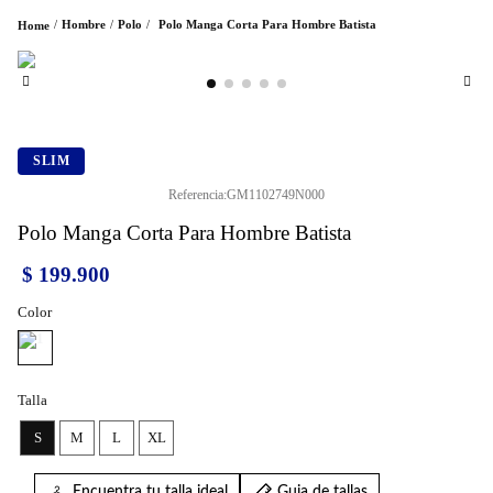
Hombre
Polo
Polo Manga Corta Para Hombre Batista
SLIM
Referencia
:
GM1102749N000
Polo Manga Corta Para Hombre Batista
$
199
.
900
Color
Talla
S
M
L
XL
Encuentra tu talla ideal
Guia de tallas