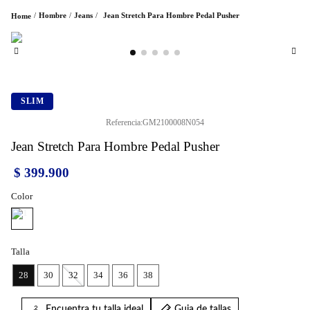
Hombre
Jeans
Jean Stretch Para Hombre Pedal Pusher
SLIM
Referencia
:
GM2100008N054
Jean Stretch Para Hombre Pedal Pusher
$
399
.
900
Color
Talla
28
30
32
34
36
38
Encuentra tu talla ideal
Guia de tallas