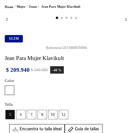
Mujer
Jeans
Jean Para Mujer Klavikult
SLIM
Referencia
:
GF2100085N006
Jean Para Mujer Klavikult
$
209
.
940
$
349
.
900
-
40 %
Color
Talla
5
6
7
8
10
12
Encuentra tu talla ideal
Guia de tallas