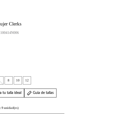
ujer Clerks
100414N006
7
8
10
12
 tu talla ideal
Guia de tallas
:
9
unidad(es)