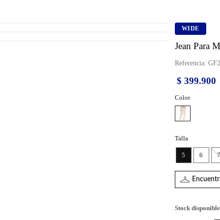
WIDE
Jean Para M
Referencia
:
GF2
$
399
.
900
Color
Talla
5
6
Encuentra
Stock disponible