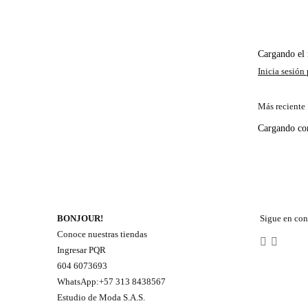
Cargando e
Más reciente
Cargando c
BONJOUR!
Sigue en con
Conoce nuestras tiendas
Ingresar PQR
604 6073693
WhatsApp:+57 313 8438567
Estudio de Moda S.A.S.