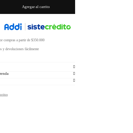
Agregar al carrito
por compras a partir de $350.000
s y devoluciones fácilmente
renda