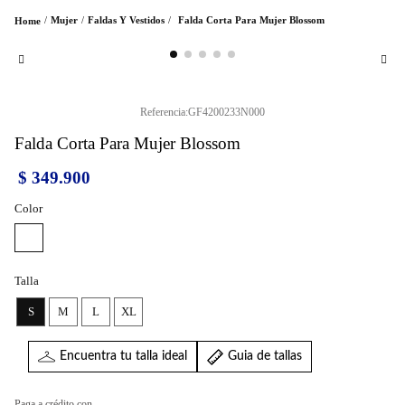
Mujer
Faldas Y Vestidos
Falda Corta Para Mujer Blossom
Referencia
:
GF4200233N000
Falda Corta Para Mujer Blossom
$
349
.
900
Color
Talla
S
M
L
XL
Encuentra tu talla ideal
Guia de tallas
Paga a crédito con