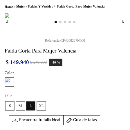
Mujer
Faldas Y Vestidos
Falda Corta Para Mujer Valencia
Referencia
:
GF4200227N000
Falda Corta Para Mujer Valencia
$
149
.
940
$
249
.
900
-
40 %
Color
Talla
S
M
L
XL
Encuentra tu talla ideal
Guia de tallas