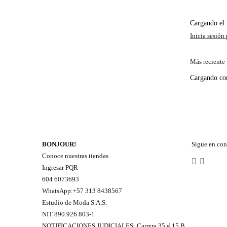
Cargando e
Más reciente
Cargando c
BONJOUR!
Sigue en con
Conoce nuestras tiendas
Ingresar PQR
604 6073693
WhatsApp:+57 313 8438567
Estudio de Moda S.A.S.
NIT 890.926.803-1
NOTIFICACIONES JUDICIALES: Carrera 35 # 15 B