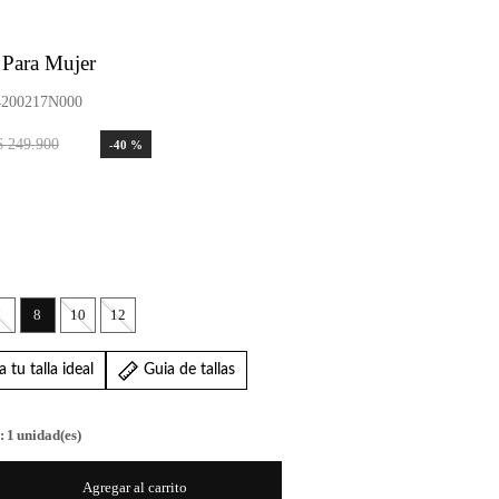
 Para Mujer
200217N000
$
249
.
900
-
40 %
7
8
10
12
 tu talla ideal
Guia de tallas
:
1
unidad(es)
Agregar al carrito