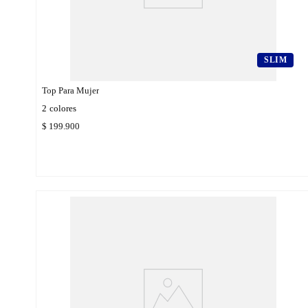
SLIM
Top Para Mujer
2
colores
$
199
.
900