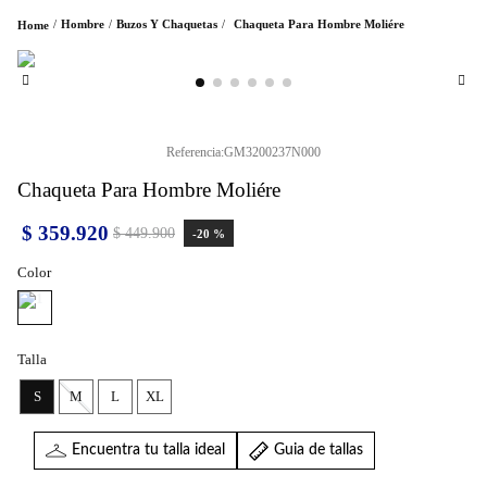
Hombre
Buzos Y Chaquetas
Chaqueta Para Hombre Moliére
Referencia
:
GM3200237N000
Chaqueta Para Hombre Moliére
$
359
.
920
$
449
.
900
-
20 %
Color
Talla
S
M
L
XL
Encuentra tu talla ideal
Guia de tallas