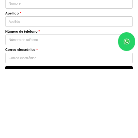
Apellido
*
Número de teléfono
*
Correo electrónico
*
INSCRÍBETE
Acepto
Términos y Condiciones
Acepto recibir comunicaciones de marketing (Email y SMS)