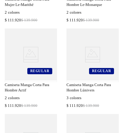
Mujer Le-Marithé
Hombre Le-Monarque
2
colores
2
colores
$
111
.
920
$
139
.
900
$
111
.
920
$
139
.
900
REGULAR
REGULAR
a
Compra
a
Rápida
Camiseta Manga Corta Para
Camiseta Manga Corta Para
Hombre Actif
Hombre Lúnivers
2
colores
3
colores
$
111
.
920
$
139
.
900
$
111
.
920
$
139
.
900