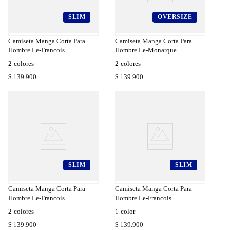
SLIM
OVERSIZE
a
Compra
a
Rápida
Camiseta Manga Corta Para
Camiseta Manga Corta Para
Hombre Le-Francois
Hombre Le-Monarque
2
colores
2
colores
$
139
.
900
$
139
.
900
SLIM
SLIM
a
Compra
a
Rápida
Camiseta Manga Corta Para
Camiseta Manga Corta Para
Hombre Le-Francois
Hombre Le-Francois
2
colores
1
color
$
139
.
900
$
139
.
900