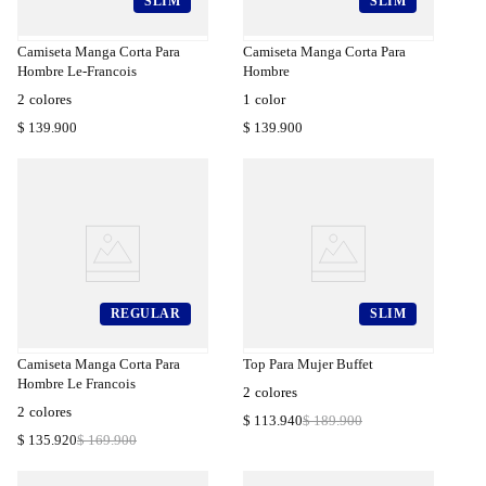
SLIM
SLIM
a
Compra
a
Rápida
Camiseta Manga Corta Para
Camiseta Manga Corta Para
Hombre Le-Francois
Hombre
2
colores
1
color
$
139
.
900
$
139
.
900
REGULAR
SLIM
a
Compra
a
Rápida
Camiseta Manga Corta Para
Top Para Mujer Buffet
Hombre Le Francois
2
colores
2
colores
$
113
.
940
$
189
.
900
$
135
.
920
$
169
.
900