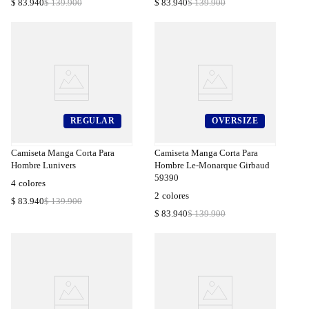
$
83
.
940
$
139
.
900
$
83
.
940
$
139
.
900
REGULAR
OVERSIZE
a
Compra
a
Rápida
Camiseta Manga Corta Para
Camiseta Manga Corta Para
Hombre Lunivers
Hombre Le-Monarque Girbaud
59390
4
colores
2
colores
$
83
.
940
$
139
.
900
$
83
.
940
$
139
.
900