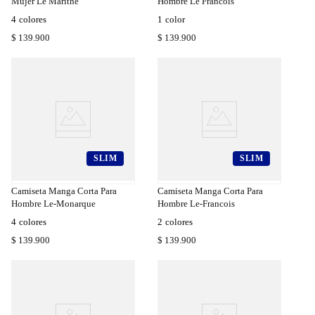
Mujer Le Marithe
Hombre Le Francois
4
colores
1
color
$
139
.
900
$
139
.
900
SLIM
SLIM
a
Compra
a
Rápida
Camiseta Manga Corta Para
Camiseta Manga Corta Para
Hombre Le-Monarque
Hombre Le-Francois
4
colores
2
colores
$
139
.
900
$
139
.
900