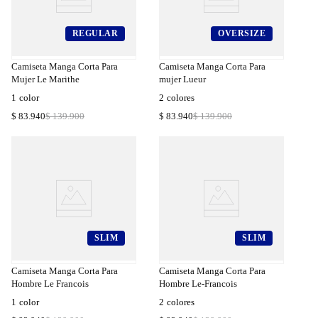
REGULAR
OVERSIZE
a
Compra
a
Rápida
Camiseta Manga Corta Para
Camiseta Manga Corta Para
Mujer Le Marithe
mujer Lueur
1
color
2
colores
$
83
.
940
$
139
.
900
$
83
.
940
$
139
.
900
SLIM
SLIM
a
Compra
a
Rápida
Camiseta Manga Corta Para
Camiseta Manga Corta Para
Hombre Le Francois
Hombre Le-Francois
1
color
2
colores