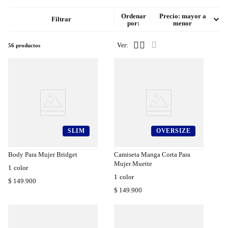
Ordenar
Precio: mayor a
Filtrar
por
menor
56
productos
SLIM
OVERSIZE
a
Compra
a
Rápida
Body Para Mujer Bridget
Camiseta Manga Corta Para
Mujer Muette
1
color
1
color
$
149
.
900
$
149
.
900