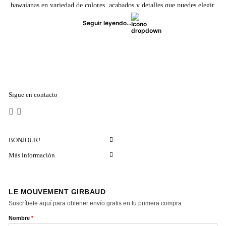
hawaianas en variedad de colores, acabados y detalles que puedes elegir.
Marca la diferencia y lleva en tu camisa lo mejor de la moda francesa a
Seguir leyendo...
donde quiera que vayas. ¡Compra ya!
Sigue en contacto
BONJOUR!
Más información
LE MOUVEMENT GIRBAUD
Suscríbete aquí para obtener envío gratis en tu primera compra
Nombre
*