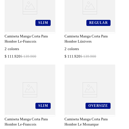
SLIM
REGULAR
a
Compra
a
Rápida
Camiseta Manga Corta Para
Camiseta Manga Corta Para
Hombre Le-Francois
Hombre Lúnivers
2
colores
2
colores
$
111
.
920
$
139
.
900
$
111
.
920
$
139
.
900
SLIM
OVERSIZE
a
Compra
a
Rápida
Camiseta Manga Corta Para
Camiseta Manga Corta Para
Hombre Le-Francois
Hombre Le Monarque