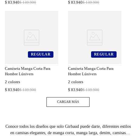
$
83
.
940
$
139
.
900
$
83
.
940
$
139
.
900
REGULAR
REGULAR
a
Compra
a
Rápida
Camiseta Manga Corta Para
Camiseta Manga Corta Para
Hombre Lúnivers
Hombre Lúnivers
2
colores
2
colores
$
83
.
940
$
139
.
900
$
83
.
940
$
139
.
900
Conoce todos los diseños que solo Girbaud puede darte, diferentes estilos
en camisas elegantes, de manga corta, manga larga, denim, camisas