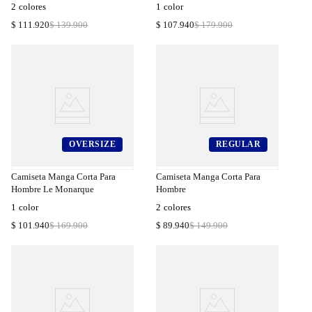
2
colores
1
color
$
111
.
920
$
139
.
900
$
107
.
940
$
179
.
900
OVERSIZE
REGULAR
a
Compra
a
Rápida
Camiseta Manga Corta Para
Camiseta Manga Corta Para
Hombre Le Monarque
Hombre
1
color
2
colores
$
101
.
940
$
169
.
900
$
89
.
940
$
149
.
900