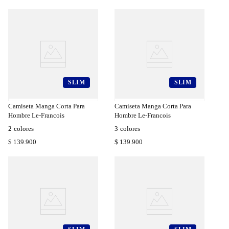
SLIM
SLIM
a
Compra
a
Rápida
Camiseta Manga Corta Para
Camiseta Manga Corta Para
Hombre Le-Francois
Hombre Le-Francois
2
colores
3
colores
$
139
.
900
$
139
.
900