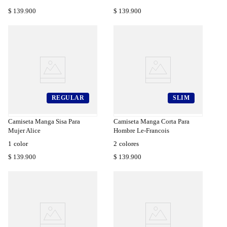
$
139
.
900
$
139
.
900
REGULAR
SLIM
a
Compra
a
Rápida
Camiseta Manga Sisa Para
Camiseta Manga Corta Para
Mujer Alice
Hombre Le-Francois
1
color
2
colores
$
139
.
900
$
139
.
900