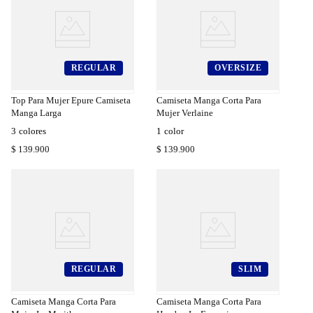
REGULAR
OVERSIZE
a
Compra
a
Rápida
Top Para Mujer Epure Camiseta
Camiseta Manga Corta Para
Manga Larga
Mujer Verlaine
3
colores
1
color
$
139
.
900
$
139
.
900
REGULAR
SLIM
a
Compra
a
Rápida
Camiseta Manga Corta Para
Camiseta Manga Corta Para