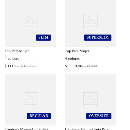
SLIM
SUPERSLIM
a
Compra
a
Rápida
Top Para Mujer
Top Para Mujer
4
colores
4
colores
$
111
.
920
$
139
.
900
$
111
.
920
$
139
.
900
REGULAR
OVERSIZE
a
Compra
a
Rápida
Camiseta Manga Corta Para
Camiseta Manga Corta Para