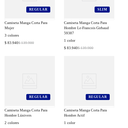
REGULAR
SLIM
a
Compra
a
Rápida
Camiseta Manga Corta Para
Camiseta Manga Corta Para
Mujer
Hombre Le-Francois Girbaud
59387
3
colores
1
color
$
83
.
940
$
139
.
900
$
83
.
940
$
139
.
900
REGULAR
REGULAR
a
Compra
a
Rápida
Camiseta Manga Corta Para
Camiseta Manga Corta Para
Hombre Lúnivers
Hombre Actif
2
colores
1
color