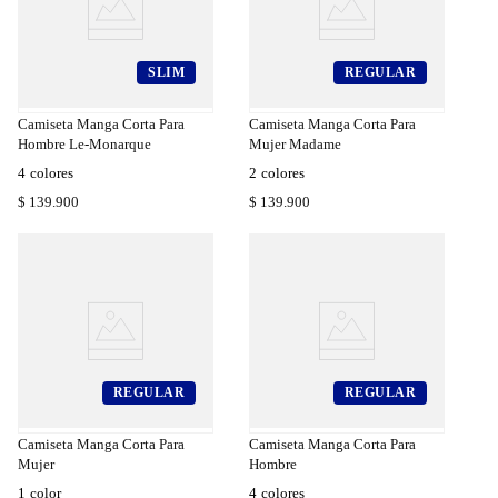
SLIM
REGULAR
a
Compra
a
Rápida
Camiseta Manga Corta Para
Camiseta Manga Corta Para
Hombre Le-Monarque
Mujer Madame
4
colores
2
colores
$
139
.
900
$
139
.
900
REGULAR
REGULAR
a
Compra
a
Rápida
Camiseta Manga Corta Para
Camiseta Manga Corta Para
Mujer
Hombre
1
color
4
colores