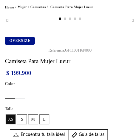
Mujer
Camisetas
Camiseta Para Mujer Lueur
OVERSIZE
Referencia
:
GF1100116N000
Camiseta Para Mujer Lueur
$
199
.
900
Color
Talla
XS
S
M
L
Encuentra tu talla ideal
Guia de tallas