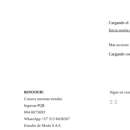
Cargando e
Más reciente
Cargando c
BONJOUR!
Sigue en con
Conoce nuestras tiendas
Ingresar PQR
604 6073693
WhatsApp:+57 313 8438567
Estudio de Moda S.A.S.