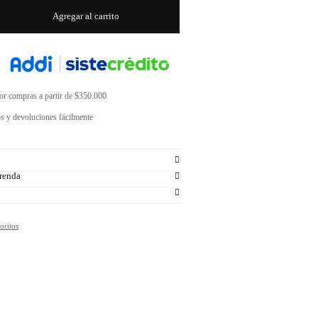
Agregar al carrito
por compras a partir de $350.000
s y devoluciones fácilmente
renda