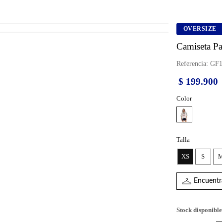
OVERSIZE
Camiseta Pa
Referencia
:
GF1
$
199
.
900
Color
Talla
XS
S
Encuentra
Stock disponible