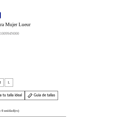
ra Mujer Lueur
100994N000
M
L
 tu talla ideal
Guia de tallas
:
6
unidad(es)