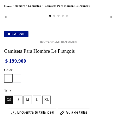
Hombre
Camisetas
Camiseta Para Hombre Le François
REGULAR
Referencia
:
GM1102988N000
Camiseta Para Hombre Le François
$
199
.
900
Color
Talla
XS
S
M
L
XL
Encuentra tu talla ideal
Guia de tallas