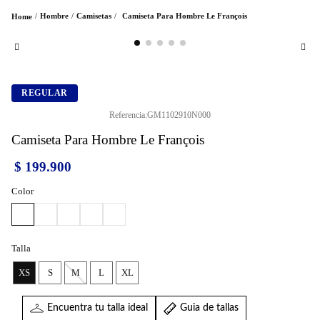
Hombre
Camisetas
Camiseta Para Hombre Le François
REGULAR
Referencia
:
GM1102910N000
Camiseta Para Hombre Le François
$
199
.
900
Color
Talla
XS
S
M
L
XL
Encuentra tu talla ideal
Guia de tallas