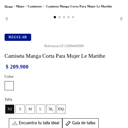
Mujer
Camisetas
Camiseta Manga Corta Para Mujer Le Marithe
REGULAR
Referencia
:
GF1100944N000
Camiseta Manga Corta Para Mujer Le Marithe
$
209
.
900
Color
Talla
XS
S
M
L
XL
XXL
Encuentra tu talla ideal
Guia de tallas