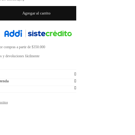
Agregar al carrito
por compras a partir de $350.000
s y devoluciones fácilmente
renda