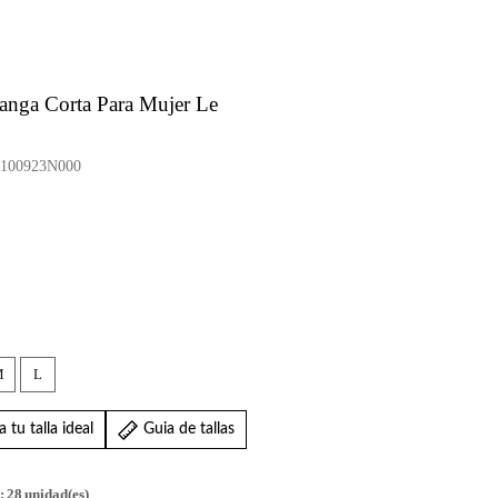
anga Corta Para Mujer Le
100923N000
M
L
 tu talla ideal
Guia de tallas
:
28
unidad(es)