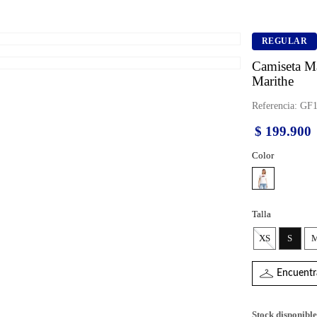
REGULAR
Camiseta M
Marithe
Referencia
:
GF1
$
199
.
900
Color
Talla
XS
S
Encuentra
Stock disponible