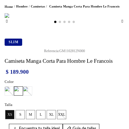
Hombre
Camisetas
Camiseta Manga Corta Para Hombre Le Francois
SLIM
Referencia
:
GM1102812N000
Camiseta Manga Corta Para Hombre Le Francois
$
189
.
900
Color
Talla
XS
S
M
L
XL
XXL
Encuentra tu talla ideal
Guia de tallas