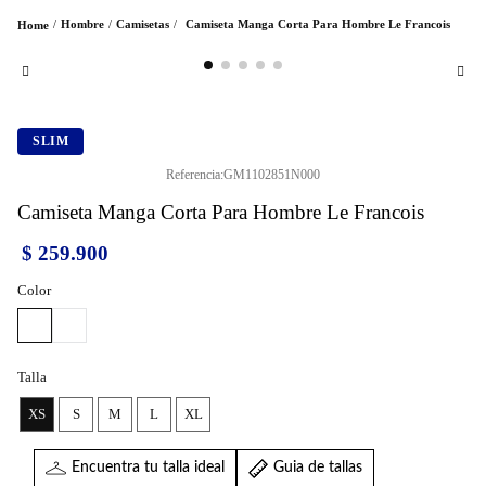
Hombre
Camisetas
Camiseta Manga Corta Para Hombre Le Francois
SLIM
Referencia
:
GM1102851N000
Camiseta Manga Corta Para Hombre Le Francois
$
259
.
900
Color
Talla
XS
S
M
L
XL
Encuentra tu talla ideal
Guia de tallas