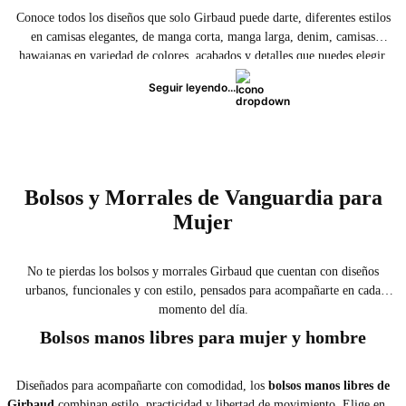
Conoce todos los diseños que solo Girbaud puede darte, diferentes estilos
en camisas elegantes, de manga corta, manga larga, denim, camisas
hawaianas en variedad de colores, acabados y detalles que puedes elegir.
Marca la diferencia y lleva en tu camisa lo mejor de la moda francesa a
Seguir leyendo...
donde quiera que vayas. ¡Compra ya!
Bolsos y Morrales de Vanguardia para
Mujer
No te pierdas los bolsos y morrales Girbaud que cuentan con diseños
urbanos, funcionales y con estilo, pensados para acompañarte en cada
momento del día.
Bolsos manos libres para mujer y hombre
Diseñados para acompañarte con comodidad, los
bolsos manos libres de
Girbaud
combinan estilo, practicidad y libertad de movimiento. Elige entre