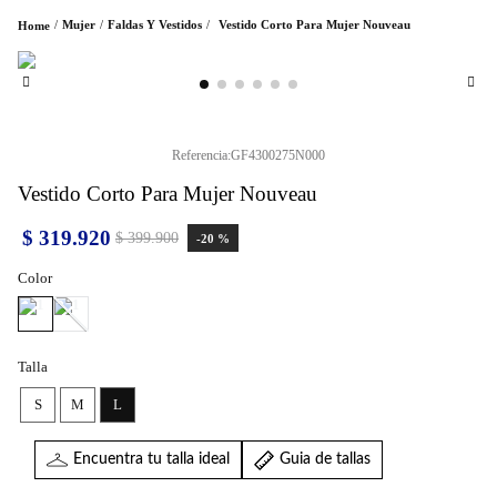
Mujer
Faldas Y Vestidos
Vestido Corto Para Mujer Nouveau
Referencia
:
GF4300275N000
Vestido Corto Para Mujer Nouveau
$
319
.
920
$
399
.
900
-
20 %
Color
Talla
S
M
L
Encuentra tu talla ideal
Guia de tallas