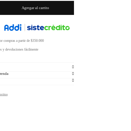
Agregar al carrito
por compras a partir de $350.000
s y devoluciones fácilmente
renda