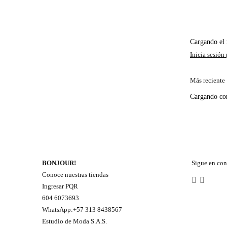
Cargando e
Más reciente
Cargando c
BONJOUR!
Sigue en con
Conoce nuestras tiendas
Ingresar PQR
604 6073693
WhatsApp:+57 313 8438567
Estudio de Moda S.A.S.