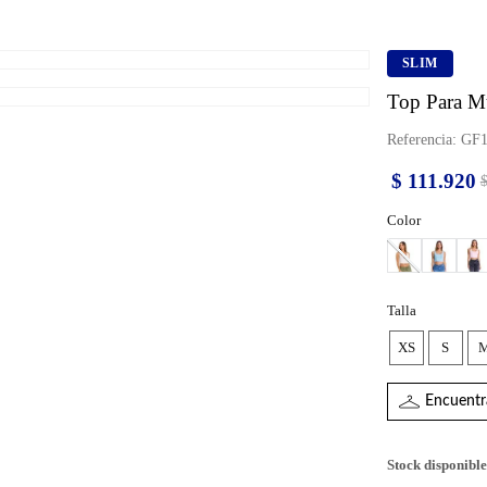
SLIM
Top Para M
Referencia
:
GF1
$
111
.
920
Color
Talla
XS
S
Encuentra
Stock disponible