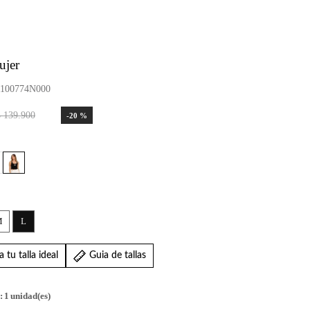
ujer
100774N000
$
139
.
900
-
20 %
M
L
 tu talla ideal
Guia de tallas
:
1
unidad(es)