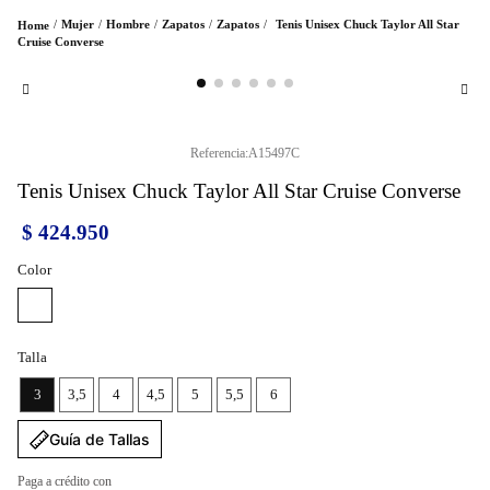
Mujer
Hombre
Zapatos
Zapatos
Tenis Unisex Chuck Taylor All Star
Cruise Converse
Referencia
:
A15497C
Tenis Unisex Chuck Taylor All Star Cruise Converse
$
424
.
950
Color
Talla
3
3,5
4
4,5
5
5,5
6
Guía de Tallas
Paga a crédito con