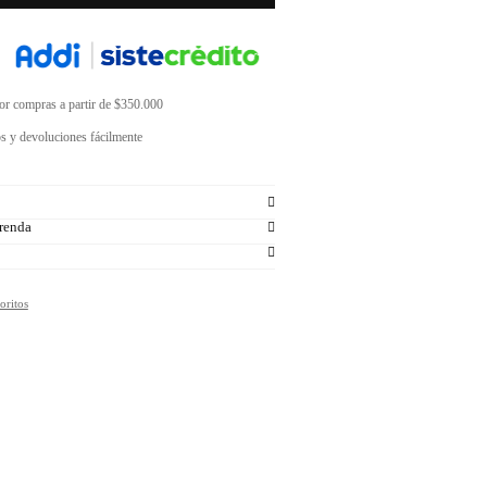
por compras a partir de $350.000
s y devoluciones fácilmente
renda