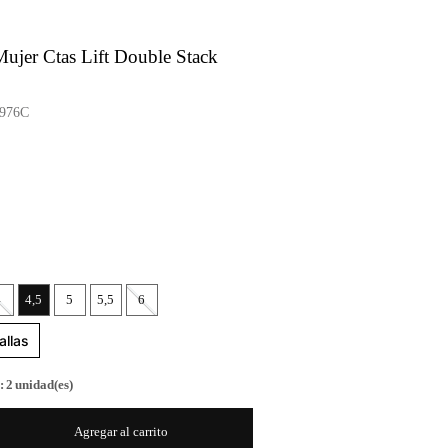
Mujer Ctas Lift Double Stack
976C
4
4,5
5
5,5
6
allas
:
2
unidad(es)
Agregar al carrito