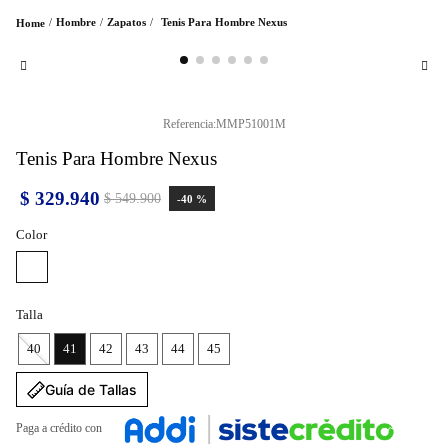
Hombre
Zapatos
Tenis Para Hombre Nexus
Referencia
:
MMP51001M
Tenis Para Hombre Nexus
$
329
.
940
$
549
.
900
-
40 %
Color
Talla
40
41
42
43
44
45
Guía de Tallas
Paga a crédito con