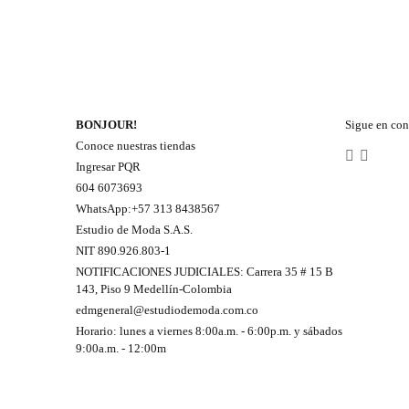
BONJOUR!
Sigue en con
Conoce nuestras tiendas
Ingresar PQR
604 6073693
WhatsApp:+57 313 8438567
Estudio de Moda S.A.S.
NIT 890.926.803-1
NOTIFICACIONES JUDICIALES: Carrera 35 # 15 B
143, Piso 9 Medellín-Colombia
edmgeneral@estudiodemoda.com.co
Horario: lunes a viernes 8:00a.m. - 6:00p.m. y sábados
9:00a.m. - 12:00m