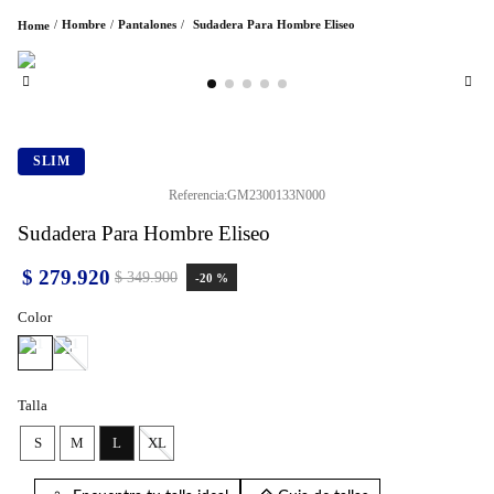
Hombre
Pantalones
Sudadera Para Hombre Eliseo
SLIM
Referencia
:
GM2300133N000
Sudadera Para Hombre Eliseo
$
279
.
920
$
349
.
900
-
20 %
Color
Talla
S
M
L
XL