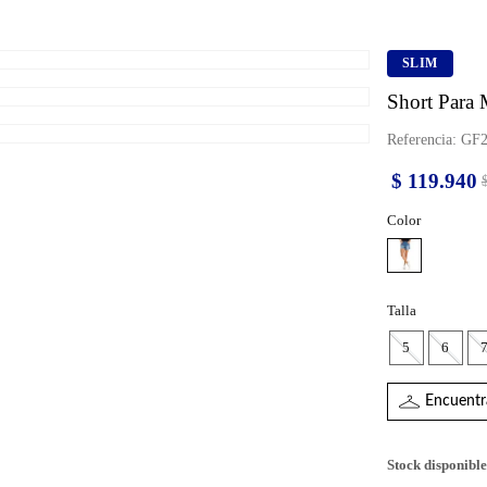
SLIM
Short Para 
Referencia
:
GF2
$
119
.
940
Color
Talla
5
6
Encuentra
Stock disponible