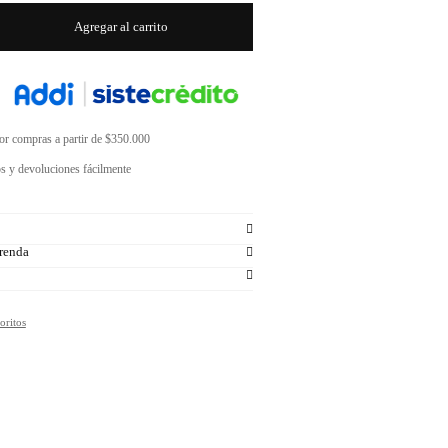
Agregar al carrito
por compras a partir de $350.000
s y devoluciones fácilmente
renda