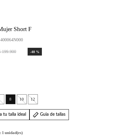
Mujer Short F
400064N000
$
199
.
900
-
40 %
7
8
10
12
 tu talla ideal
Guia de tallas
:
1
unidad(es)