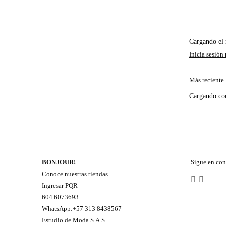
Cargando e
Más reciente
Cargando c
BONJOUR!
Sigue en con
Conoce nuestras tiendas
Ingresar PQR
604 6073693
WhatsApp:+57 313 8438567
Estudio de Moda S.A.S.