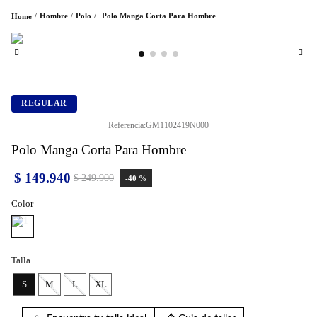
Hombre
Polo
Polo Manga Corta Para Hombre
REGULAR
Referencia
:
GM1102419N000
Polo Manga Corta Para Hombre
$
149
.
940
$
249
.
900
-
40 %
Color
Talla
S
M
L
XL