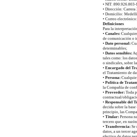
• NIT: 890.926.803-
• Dirección: Carrera
• Domicilio: Medellí
• Correo electrónico
Definiciones
Para la interpretació
•
Canales:
Cualquier 
de comunicación o in
•
Dato personal:
Cua
determinables;
•
Datos sensibles:
Aq
tales como: los datos
o sindicales, sobre l
•
Encargado del Tr
el Tratamiento de d
•
Persona:
Cualquier
•
Política de Tratam
la Compañía de confo
•
Proveedor:
Toda pe
contractual/obligaci
•
Responsable del T
decida sobre la base 
principio, las Compa
•
Titular:
Persona na
tercero que, en razó
•
Transferencia:
Se 
datos, a un tercer ag
efectivo de datos pe