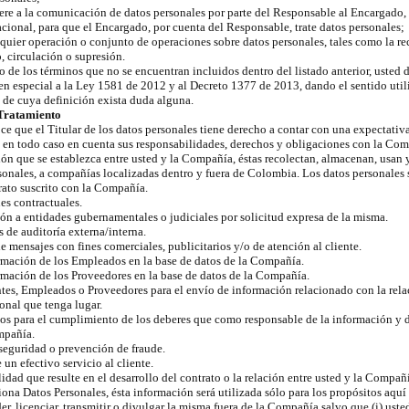
iere a la comunicación de datos personales por parte del Responsable al Encargado,
nacional, para que el Encargado, por cuenta del Responsable, trate datos personales;
uier operación o conjunto de operaciones sobre datos personales, tales como la re
 circulación o supresión.
 de los términos que no se encuentran incluidos dentro del listado anterior, usted d
 en especial a la Ley 1581 de 2012 y al Decreto 1377 de 2013, dando el sentido uti
 de cuya definición exista duda alguna.
 Tratamiento
 que el Titular de los datos personales tiene derecho a contar con una expectativ
 en todo caso en cuenta sus responsabilidades, derechos y obligaciones con la Com
ción que se establezca entre usted y la Compañía, éstas recolectan, almacenan, usan 
rsonales, a compañías localizadas dentro y fuera de Colombia. Los datos personales 
rato suscrito con la Compañía.
es contractuales.
ón a entidades gubernamentales o judiciales por solicitud expresa de la misma.
 de auditoría externa/interna.
 mensajes con fines comerciales, publicitarios y/o de atención al cliente.
ormación de los Empleados en la base de datos de la Compañía.
ormación de los Proveedores en la base de datos de la Compañía.
tes, Empleados o Proveedores para el envío de información relacionado con la rela
onal que tenga lugar.
os para el cumplimiento de los deberes que como responsable de la información y d
mpañía.
seguridad o prevención de fraude.
 un efectivo servicio al cliente.
lidad que resulte en el desarrollo del contrato o la relación entre usted y la Compañ
iona Datos Personales, ésta información será utilizada sólo para los propósitos aquí
r, licenciar, transmitir o divulgar la misma fuera de la Compañía salvo que (i) uste