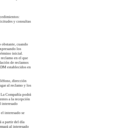
rocedimientos:
licitudes y consultas
No obstante, cuando
expresando los
érmino inicial.
n reclamo en el que
ulación de reclamos
 EDM establecidos en
eléfono, dirección
ugar al reclamo y los
a, La Compañía podrá
entes a la recepción
l interesado
 el interesado se
a partir del día
rmará al interesado