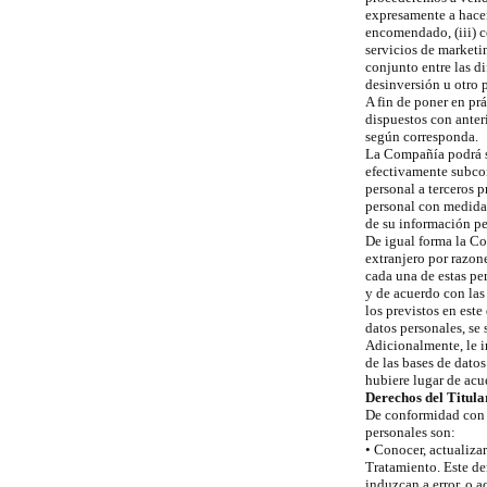
expresamente a hacerl
encomendado, (iii) co
servicios de marketi
conjunto entre las di
desinversión u otro p
A fin de poner en prá
dispuestos con anter
según corresponda.
La Compañía podrá s
efectivamente subco
personal a terceros 
personal con medidas
de su información pe
De igual forma la Co
extranjero por razon
cada una de estas p
y de acuerdo con las 
los previstos en est
datos personales, se
Adicionalmente, le i
de las bases de dato
hubiere lugar de acue
Derechos del Titula
De conformidad con e
personales son:
• Conocer, actualiza
Tratamiento. Este der
induzcan a error, o 