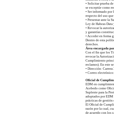
• Solicitar prueba d
se exceptúe como req
• Ser informado por 
respecto del uso que
• Presentar ante la S
Ley de Habeas Data 
• Revocar la autoriza
y garantías constituc
• Acceder en forma g
Dentro de esta políti
derechos.
Área encargada para
Con el fin que los Ti
revocar la Autorizac
Cumplimiento princip
reclamos). En este se
• Dirección: Carrera
• Correo electrónico
Oficial de Cumplimi
EDM en cumplimiento
Acebedo como Oficia
Suplente para la Pro
adoptados por EDM p
prácticas de gestión
El Oficial de Cumpli
razón por la cual, c
de acuerdo con los c