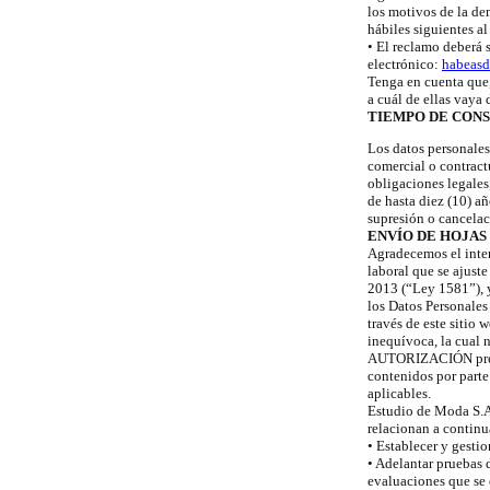
los motivos de la de
hábiles siguientes a
• El reclamo deberá 
electrónico:
habeas
Tenga en cuenta que,
a cuál de ellas vaya 
TIEMPO DE CONS
Los datos personales
comercial o contractu
obligaciones legales
de hasta diez (10) añ
supresión o cancelac
ENVÍO DE HOJAS 
Agradecemos el inter
laboral que se ajust
2013 (“Ley 1581”), 
los Datos Personales
través de este sitio
inequívoca, la cual 
AUTORIZACIÓN previa
contenidos por parte
aplicables.
Estudio de Moda S.A.
relacionan a continu
• Establecer y gestio
• Adelantar pruebas d
evaluaciones que se e