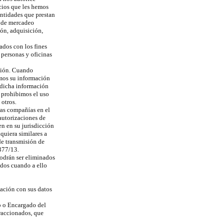
icios que les hemos
entidades que prestan
s de mercadeo
ión, adquisición,
ados con los fines
 personas y oficinas
ción. Cuando
mos su información
r dicha información
s prohibimos el uso
 otros.
ras compañías en el
 autorizaciones de
n en su jurisdicción
quiera similares a
de transmisión de
1377/13.
podrán ser eliminados
ados cuando a ello
lación con sus datos
to o Encargado del
fraccionados, que