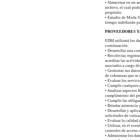
• Almacenar en un ar
archivo, el cual pod
propósito.
• Estudio de Moda S.
tiempo indefinido pa
PROVEEDORES Y
EDM utilizará los da
continuación:
• Desarrollar una cor
• Recolectar, registr
acreditar las activi
asociados a cargo de
• Gestionar sus dato
de cobranzas que se 
• Evaluar los servici
• Cumplir cualquier 
• Analizar aspectos 
cumplimiento del pr
• Cumplir las obliga
• Brindar asistencia 
• Desarrollar y aplic
solicitudes de cotiz
• Evaluar la calidad
• Utilizar, en el eve
controles de acceso a
• Administrar los da