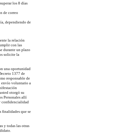
superar los 8 días
ón de correo
ñía, dependiendo de
ente la relación
umplir con las
rse durante un plazo
s solicite la
con una oportunidad
 Decreto 1377 de
omo responsable de
 envío voluntario a
nifestación
usted otorgó su
s Personales allí
y confidencialidad
s finalidades que se
s y todas las otras
didato.