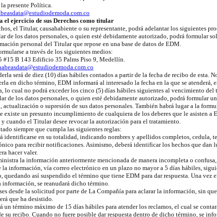
la presente Política.
abeasdata@estudiodemoda.com.co
 el ejercicio de sus Derechos como titular
chos, el Titular, causahabiente o su representante, podrá adelantar los siguientes p
lar de los datos personales, o quien esté debidamente autorizado, podrá formular so
rmación personal del Titular que repose en una base de datos de EDM.
ormularse a través de los siguientes medios:
5 #15 B 143 Edificio 35 Palms Piso 9, Medellín.
habeasdata@estudiodemoda.com.co
erla será de diez (10) días hábiles contados a partir de la fecha de recibo de esta. 
erla en dicho término, EDM informará al interesado la fecha en la que se atenderá, 
 lo cual no podrá exceder los cinco (5) días hábiles siguientes al vencimiento del t
lar de los datos personales, o quien esté debidamente autorizado, podrá formular u
ón, actualización o supresión de sus datos personales. También habrá lugar a la form
 existe un presunto incumplimiento de cualquiera de los deberes que le asisten a
y cuando el Titular desee revocar la autorización para el tratamiento.
itado siempre que cumpla las siguientes reglas:
rá identificarse en su totalidad, indicando nombres y apellidos completos, cedula, t
rónico para recibir notificaciones. Asimismo, deberá identificar los hechos que dan l
a hacer valer.
suministra la información anteriormente mencionada de manera incompleta o confus
 la información, vía correo electrónico en un plazo no mayor a 5 días hábiles, sigui
o, quedando así suspendido el término que tiene EDM para dar respuesta. Una vez e
la información, se reanudará dicho término.
ses desde la solicitud por parte de La Compañía para aclarar la información, sin que
erá que ha desistido.
 un término máximo de 15 días hábiles para atender los reclamos, el cual se contará 
de su recibo. Cuando no fuere posible dar respuesta dentro de dicho término, se info