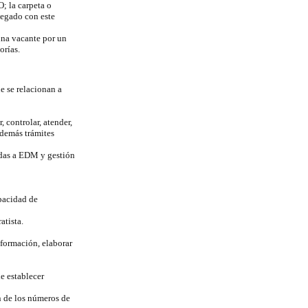
; la carpeta o
legado con este
una vacante por un
orías.
e se relacionan a
, controlar, atender,
 demás trámites
tadas a EDM y gestión
apacidad de
atista.
nformación, elaborar
de establecer
ón de los números de