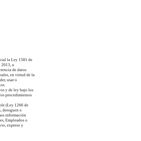
cial la Ley 1581 de
 2013, a
erencia de datos
les, en virtud de la
der, usar o
tos.
vos y de ley bajo los
 los procedimientos
able (Ley 1266 de
n, deroguen o
mos información
tes, Empleados o
vio, expreso y