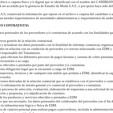
chivo o carpeta físico y/o digital que se identificará con el nombre del CANDIDATO
rá ser accedido por la gerencia de Estudio de Moda S.A.S., o por quien haya sido de
A.S, conservará la información que repose en el archivo o carpeta del candidato a 
ra atender requerimientos de autoridades administrativas y requerimientos de audit
/O CONTRATISTAS
tos personales de los proveedores y/o contratistas de acuerdo con las finalidades qu
recta gestión de la relación contractual.
ar y actualizar sus datos personales con la finalidad de informar, comunicar, organizar
dades en relación con su condición de proveedor y/o tercero relacionado con EDM y
l responsable del Tratamiento.
s para efectuar los diferentes procesos de pagos facturas y cuentas de cobro presen
encuentren a su cargo.
os ofrecidos o prestados por parte del proveedor y/o contratista.
otra obligación legal que se encuentre a cargo de EDM.
financieros, técnicos y de cualquier otra índole que permita a EDM, identificar la c
oveedor.
ciones derivadas de la relación comercial que se establezca con el proveedor o contr
y/o información de interés general y/o comercial al proveedor o contratista.
ar procesos de selección, evaluación, elaboración de respuestas a una solicitud de i
ación y propuesta, y/o adjudicación de contratos.
 de los productos y servicios ofrecidos o prestados a EDM
nto que sea necesario, los datos personales del colaborador del proveedor con el fin 
 la infraestructura lógica o física de EDM.
tos de carácter personal para realizar pagos a proveedores, incluida la administraci