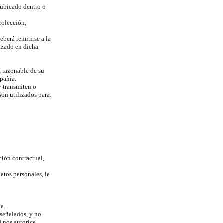
 ubicado dentro o
colección,
eberá remitirse a la
lizado en dicha
a razonable de su
pañía.
y transmiten o
son utilizados para:
ción contractual,
atos personales, le
ía.
 señalados, y no
d nos autorice