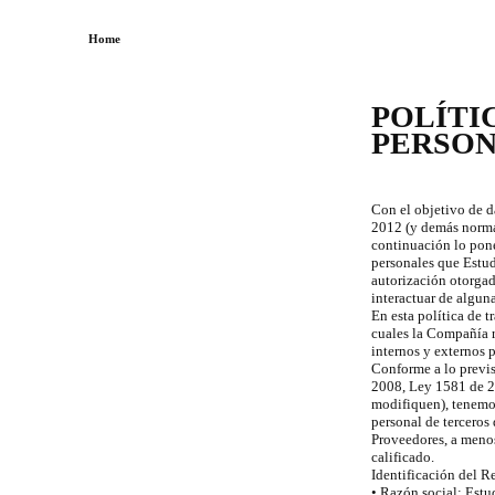
Home
POLÍTI
PERSO
Con el objetivo de d
2012 (y demás norma
continuación lo pone
personales que Estud
autorización otorgada
interactuar de algun
En esta política de t
cuales la Compañía re
internos y externos p
Conforme a lo previs
2008, Ley 1581 de 2
modifiquen), tenemos
personal de terceros
Proveedores, a meno
calificado.
Identificación del R
• Razón social: Est