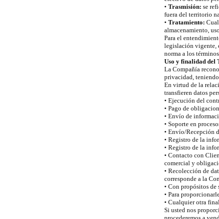
•
Trasmisión:
se ref
fuera del territorio 
•
Tratamiento:
Cualq
almacenamiento, uso,
Para el entendimiento
legislación vigente,
norma a los términos
Uso y finalidad del
La Compañía reconoce
privacidad, teniendo
En virtud de la rela
transfieren datos pe
• Ejecución del cont
• Pago de obligacion
• Envío de informaci
• Soporte en procesos
• Envío/Recepción de
• Registro de la inf
• Registro de la inf
• Contacto con Clien
comercial y obligaci
• Recolección de dat
corresponde a la Co
• Con propósitos de 
• Para proporcionarle
• Cualquier otra fina
Si usted nos proporc
procederemos a vende