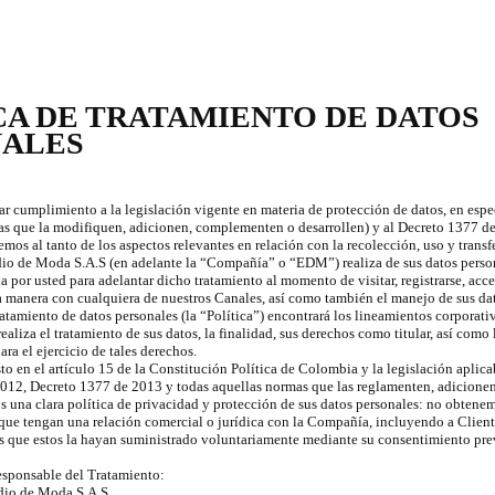
CA DE TRATAMIENTO DE DATOS
NALES
ar cumplimiento a la legislación vigente en materia de protección de datos, en espe
s que la modifiquen, adicionen, complementen o desarrollen) y al Decreto 1377 de
mos al tanto de los aspectos relevantes en relación con la recolección, uso y transf
io de Moda S.A.S (en adelante la “Compañía” o “EDM”) realiza de sus datos persona
 por usted para adelantar dicho tratamiento al momento de visitar, registrarse, acce
a manera con cualquiera de nuestros Canales, así como también el manejo de sus da
ratamiento de datos personales (la “Política”) encontrará los lineamientos corporati
aliza el tratamiento de sus datos, la finalidad, sus derechos como titular, así como
ara el ejercicio de tales derechos.
to en el artículo 15 de la Constitución Política de Colombia y la legislación aplic
012, Decreto 1377 de 2013 y todas aquellas normas que las reglamenten, adicione
 una clara política de privacidad y protección de sus datos personales: no obtene
 que tengan una relación comercial o jurídica con la Compañía, incluyendo a Clien
s que estos la hayan suministrado voluntariamente mediante su consentimiento pre
esponsable del Tratamiento:
udio de Moda S.A.S