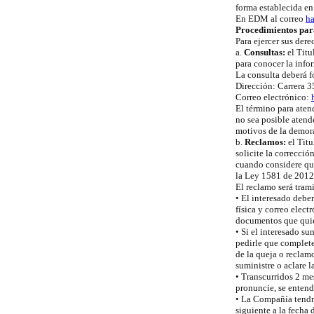
forma establecida en 
En EDM al correo
h
Procedimientos para
Para ejercer sus dere
a.
Consultas:
el Titu
para conocer la info
La consulta deberá f
Dirección: Carrera 3
Correo electrónico:
El término para atend
no sea posible atend
motivos de la demora,
b.
Reclamos:
el Titu
solicite la correcci
cuando considere que
la Ley 1581 de 2012 
El reclamo será tram
• El interesado debe
física y correo elect
documentos que quier
• Si el interesado 
pedirle que complete
de la queja o reclam
suministre o aclare 
• Transcurridos 2 me
pronuncie, se entend
• La Compañía tendrá
siguiente a la fecha 