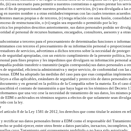
o, (ii) sea necesario para permitir a nuestros contratistas o agentes prestar los serv
n el fin de proporcionarle nuestros productos o servicios, (iv) sea divulgada a las 
ng en nuestro nombre o a otras entidades/empresas con las cuales tenemos acuerdo
ferentes marcas propias o de terceros, (v) tenga relación con una fusión, consolidac
roceso de restructuración, o (vi) según sea requerido o permitido por la ley.
ctica los propósitos descritos anteriormente, sus datos personales podrán ser divulg
ioridad al personal de recursos humanos, encargados, consultores, asesores y a otras
ubcontratar a terceros para el procesamiento de determinadas funciones o informa
ntratamos con terceros el procesamiento de su información personal o proporciona
prestadores de servicios, advertimos a dichos terceros sobre la necesidad de protege
 de seguridad apropiadas, con un estricto cumplimiento de la presente política, le
rsonal para fines propios y les impedimos que divulguen su información personal a
mpañía podrán transferir o transmitir (según corresponda) sus datos personales a ot
es de seguridad, eficiencia administrativa y mejor servicio, de conformidad con las
ersonas. EDM ha adoptado las medidas del caso para que esas compañías implemente
leyes a ellas aplicables, estándares de seguridad y protección de datos personales si
e documento y en general en la política de la Compañía sobre la materia. En el caso 
 suscribirá el contrato de transmisión a que haya lugar en los términos del Decreto 
nformamos que una vez cese la necesidad de tratamiento de sus datos, los mismos 
s de EDM o archivados en términos seguros a efectos de que solamente sean divulg
rdo con la ley.
r
l artículo 8 de la Ley 1581 de 2012, los derechos que como titular le asisten en re
r y rectificar sus datos personales frente a EDM como el responsable del Tratamien
echo se podrá ejercer, entre otros frente a datos parciales, inexactos, incompletos, 
aquellos cuyo Tratamiento esté expresamente prohibido o no haya sido autorizado;