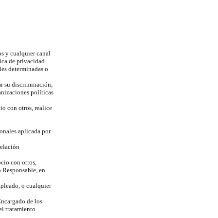
os y cualquier canal
ica de privacidad.
les determinadas o
r su discriminación,
ganizaciones políticas
io con otros, realice
sonales aplicada por
relación
ocio con otros,
mo Responsable, en
mpleado, o cualquier
Encargado de los
 el tratamiento