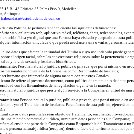
1
 35 15 B 143 Edificio 35 Palms Piso 9, Medellín.
n, Antioquia.
:
habeasdata@estudiodemoda.com.co
n de esta Política, le pedimos tener en cuenta las siguientes definiciones:
Sitio web, aplicativo web, aplicativo móvil, teléfonos, chats, redes sociales, event
teracción física y/o digital que una Persona haya visitado y aceptado nuestra polít
lquier información vinculada o que pueda asociarse a una o varias personas natura
uellos datos que afectan la intimidad del Titular o cuyo uso indebido puede genera
 sobre el origen racial, sobre las convicciones religiosas, sobre la pertenencia a or
a salud y la vida sexual, y los datos biométricos.
atamiento:
Persona natural o jurídica, pública o privada, que por sí misma o en asoc
atos personales por cuenta de la Compañía como Responsable de los datos;
 ser humano que interactúa de alguna manera con nuestros Canales.
iento:
Se refiere al presente documento, como política de tratamiento de datos per
rmidad con los lineamientos de la legislación vigente en la materia;
rsona natural o jurídica que preste algún servicio a la Compañía en virtud de una 
onal;
ratamiento:
Persona natural o jurídica, pública o privada, que por sí misma o en as
de datos y/o el Tratamiento de los datos. Para efectos de esta política, ejercerá co
ñía;
tural cuyos datos personales sean objeto de Tratamiento, sea cliente, proveedor, e
n de una relación comercial o jurídica, suministre datos personales a la Compañía;
refiere al envío por parte de la Compañía como Responsable del Tratamiento o un 
ente o persona natural/jurídica (receptor), dentro o fuera del territorio nacional para
rsonales;