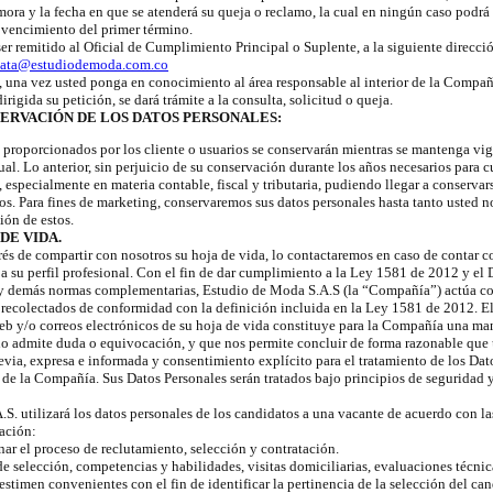
mora y la fecha en que se atenderá su queja o reclamo, la cual en ningún caso podrá 
l vencimiento del primer término.
ser remitido al Oficial de Cumplimiento Principal o Suplente, a la siguiente direcci
data@estudiodemoda.com.co
 una vez usted ponga en conocimiento al área responsable al interior de la Compa
dirigida su petición, se dará trámite a la consulta, solicitud o queja.
ERVACIÓN DE LOS DATOS PERSONALES:
 proporcionados por los cliente o usuarios se conservarán mientras se mantenga vig
al. Lo anterior, sin perjuicio de su conservación durante los años necesarios para c
, especialmente en materia contable, fiscal y tributaria, pudiendo llegar a conserva
os. Para fines de marketing, conservaremos sus datos personales hasta tanto usted no
ión de estos.
DE VIDA.
és de compartir con nosotros su hoja de vida, lo contactaremos en caso de contar 
e a su perfil profesional. Con el fin de dar cumplimiento a la Ley 1581 de 2012 y el
y demás normas complementarias, Estudio de Moda S.A.S (la “Compañía”) actúa c
 recolectados de conformidad con la definición incluida en la Ley 1581 de 2012. El
 web y/o correos electrónicos de su hoja de vida constituye para la Compañía una ma
no admite duda o equivocación, y que nos permite concluir de forma razonable que 
, expresa e informada y consentimiento explícito para el tratamiento de los Dato
 de la Compañía. Sus Datos Personales serán tratados bajo principios de seguridad 
S. utilizará los datos personales de los candidatos a una vacante de acuerdo con la
ación:
nar el proceso de reclutamiento, selección y contratación.
e selección, competencias y habilidades, visitas domiciliarias, evaluaciones técnica
stimen convenientes con el fin de identificar la pertinencia de la selección del can