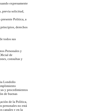
 cuando expresamente
 previa solicitud,
 presente Politica, a
 principios, derechos
de todos sus
atos Personales y
Oficial de
ones, consultas y
lia Londoño
Cumplimiento
icas y procedimientos
ión de buenas
ación de la Política,
os personales no está
s canales y en la