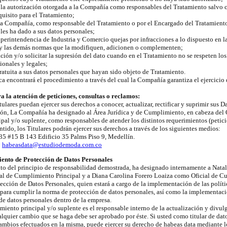
e la autorización otorgada a la Compañía como responsables del Tratamiento salvo
uisito para el Tratamiento;
la Compañía, como responsable del Tratamiento o por el Encargado del Tratamiento,
 les ha dado a sus datos personales;
uperintendencia de Industria y Comercio quejas por infracciones a lo dispuesto en la
y las demás normas que la modifiquen, adicionen o complementen;
ción y/o solicitar la supresión del dato cuando en el Tratamiento no se respeten los
ionales y legales;
ratuita a sus datos personales que hayan sido objeto de Tratamiento.
ca encontrará el procedimiento a través del cual la Compañía garantiza el ejercicio 
 la atención de peticiones, consultas o reclamos:
tulares puedan ejercer sus derechos a conocer, actualizar, rectificar y suprimir sus D
ión, La Compañía ha designado al Área Jurídica y de Cumplimiento, en cabeza del 
al y/o suplente, como responsables de atender los distintos requerimientos (petici
ntido, los Titulares podrán ejercer sus derechos a través de los siguientes medios:
 35 #15 B 143 Edificio 35 Palms Piso 9, Medellín.
:
habeasdata@estudiodemoda.com.co
ento de Protección de Datos Personales
 del principio de responsabilidad demostrada, ha designado internamente a Nata
l de Cumplimiento Principal y a Diana Carolina Forero Loaiza como Oficial de 
tección de Datos Personales, quien estará a cargo de la implementación de las polít
ara cumplir la norma de protección de datos personales, así como la implementac
 de datos personales dentro de la empresa.
miento principal y/o suplente es el responsable interno de la actualización y divulg
ualquier cambio que se haga debe ser aprobado por éste. Si usted como titular de dat
ambios efectuados en la misma, puede ejercer su derecho de habeas data mediante lo