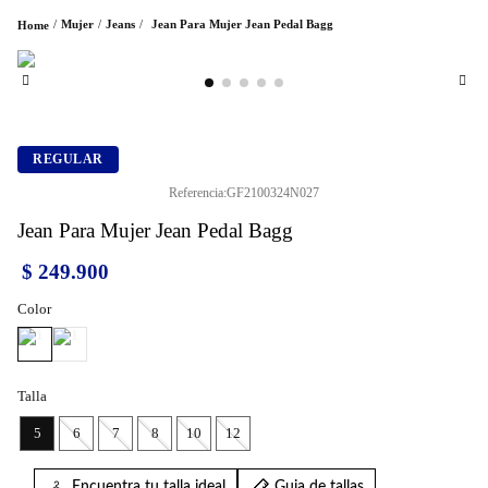
Mujer
Jeans
Jean Para Mujer Jean Pedal Bagg
REGULAR
Referencia
:
GF2100324N027
Jean Para Mujer Jean Pedal Bagg
$
249
.
900
Color
Talla
5
6
7
8
10
12
Encuentra tu talla ideal
Guia de tallas