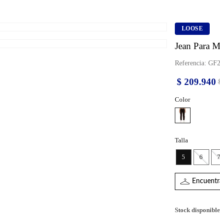
LOOSE
Jean Para M
Referencia
:
GF2
$
209
.
940
Color
Talla
5
6
Encuentra
Stock disponible