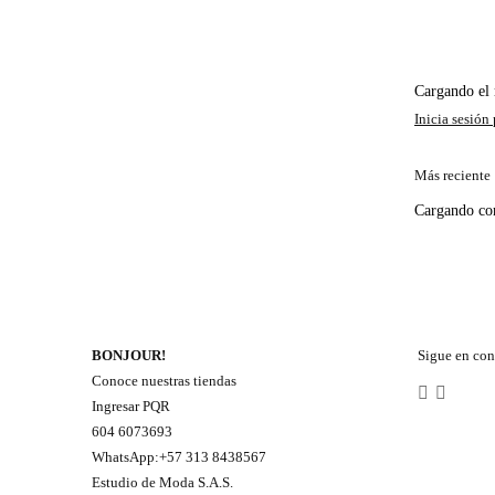
Cargando e
Más reciente
Cargando c
BONJOUR!
Sigue en con
Conoce nuestras tiendas
Ingresar PQR
604 6073693
WhatsApp:+57 313 8438567
Estudio de Moda S.A.S.