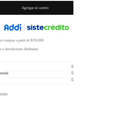
Agregar al carrito
por compras a partir de $350.000
s y devoluciones fácilmente
renda