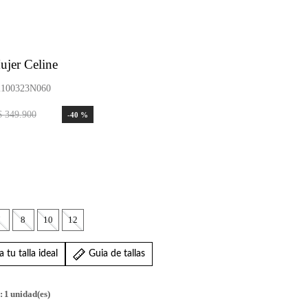
ujer Celine
100323N060
$
349
.
900
-
40 %
7
8
10
12
 tu talla ideal
Guia de tallas
:
1
unidad(es)