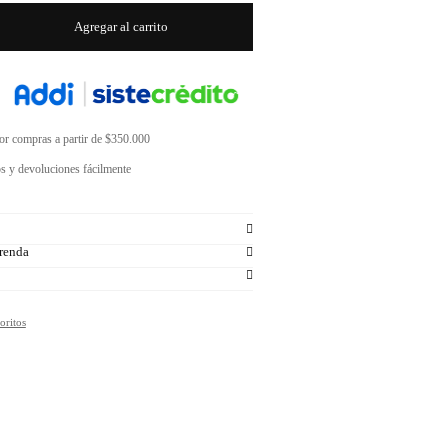
Agregar al carrito
por compras a partir de $350.000
s y devoluciones fácilmente
renda