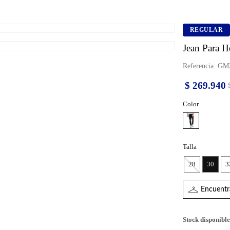
REGULAR
Jean Para H
Referencia
:
GM2
$
269
.
940
Color
Talla
28
30
3
Encuentra
Stock disponible