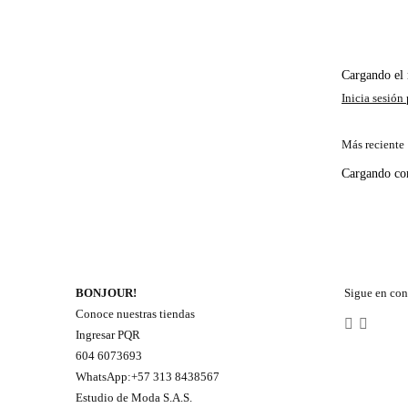
Cargando e
Más reciente
Cargando c
BONJOUR!
Sigue en con
Conoce nuestras tiendas
Ingresar PQR
604 6073693
WhatsApp:+57 313 8438567
Estudio de Moda S.A.S.