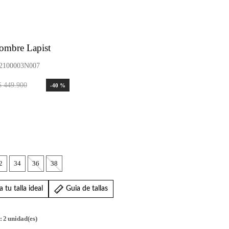
ombre Lapist
100003N007
$
449
.
900
-
40 %
2
34
36
38
 tu talla ideal
Guia de tallas
:
2
unidad(es)