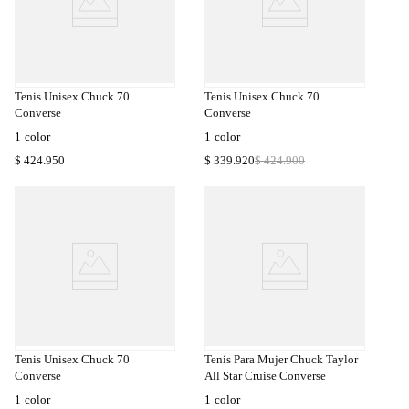
a
Compra
a
Rápida
Tenis Unisex Chuck 70
Tenis Unisex Chuck 70
Converse
Converse
1
color
1
color
$
424
.
950
$
339
.
920
$
424
.
900
a
Compra
a
Rápida
Tenis Unisex Chuck 70
Tenis Para Mujer Chuck Taylor
Converse
All Star Cruise Converse
1
color
1
color