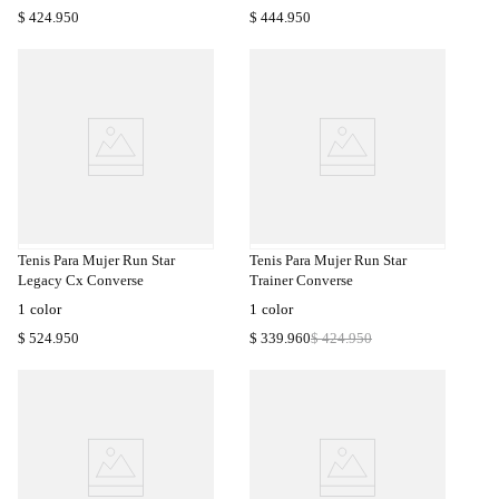
$
424
.
950
$
444
.
950
a
Compra
a
Rápida
Tenis Para Mujer Run Star
Tenis Para Mujer Run Star
Legacy Cx Converse
Trainer Converse
1
color
1
color
$
524
.
950
$
339
.
960
$
424
.
950