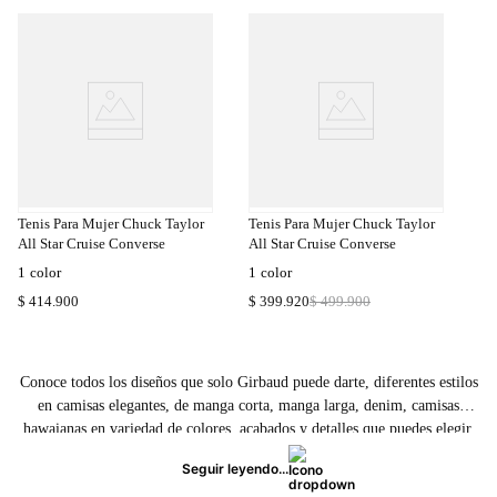
a
Compra
a
Rápida
Tenis Para Mujer Chuck Taylor
Tenis Para Mujer Chuck Taylor
All Star Cruise Converse
All Star Cruise Converse
1
color
1
color
$
414
.
900
$
399
.
920
$
499
.
900
Conoce todos los diseños que solo Girbaud puede darte, diferentes estilos
en camisas elegantes, de manga corta, manga larga, denim, camisas
hawaianas en variedad de colores, acabados y detalles que puedes elegir.
Marca la diferencia y lleva en tu camisa lo mejor de la moda francesa a
Seguir leyendo...
donde quiera que vayas. ¡Compra ya!