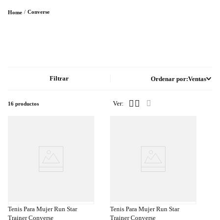
Converse
Filtrar
Ordenar por
Ventas
16
productos
a
Compra
a
Rápida
Tenis Para Mujer Run Star
Tenis Para Mujer Run Star
Trainer Converse
Trainer Converse