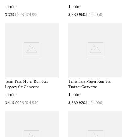
1
color
1
color
$
339
.
920
$
424
.
900
$
339
.
960
$
424
.
950
a
Compra
a
Rápida
Tenis Para Mujer Run Star
Tenis Para Mujer Run Star
Legacy Cx Converse
Trainer Converse
1
color
1
color
$
419
.
960
$
524
.
950
$
339
.
920
$
424
.
900