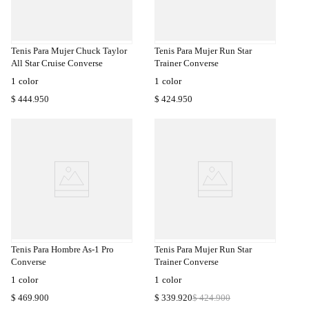
a
Compra
a
Rápida
Tenis Para Mujer Chuck Taylor
Tenis Para Mujer Run Star
All Star Cruise Converse
Trainer Converse
1
color
1
color
$
444
.
950
$
424
.
950
a
Compra
a
Rápida
Tenis Para Hombre As-1 Pro
Tenis Para Mujer Run Star
Converse
Trainer Converse
1
color
1
color
$
469
.
900
$
339
.
920
$
424
.
900