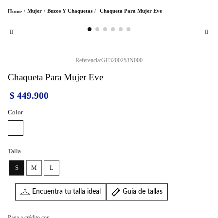
Mujer
Buzos Y Chaquetas
Chaqueta Para Mujer Eve
Referencia
:
GF3200253N000
Chaqueta Para Mujer Eve
$
449
.
900
Color
Talla
S
M
L
Encuentra tu talla ideal
Guia de tallas
Paga a crédito con