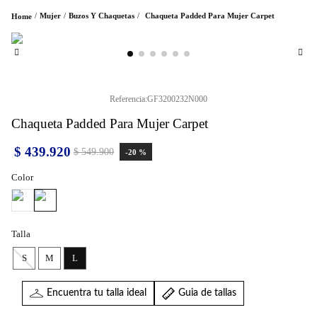
Mujer
Buzos Y Chaquetas
Chaqueta Padded Para Mujer Carpet
Referencia
:
GF3200232N000
Chaqueta Padded Para Mujer Carpet
$
439
.
920
$
549
.
900
-
20 %
Color
Talla
S
M
L
Encuentra tu talla ideal
Guia de tallas