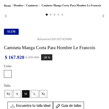
Hombre
Camisetas
Camiseta Manga Corta Para Hombre Le Francois
SLIM
Referencia
:
GM1102742N000
Camiseta Manga Corta Para Hombre Le Francois
$
167
.
920
$
209
.
900
-
20 %
Color
Talla
XS
S
M
L
XL
Encuentra tu talla ideal
Guia de tallas