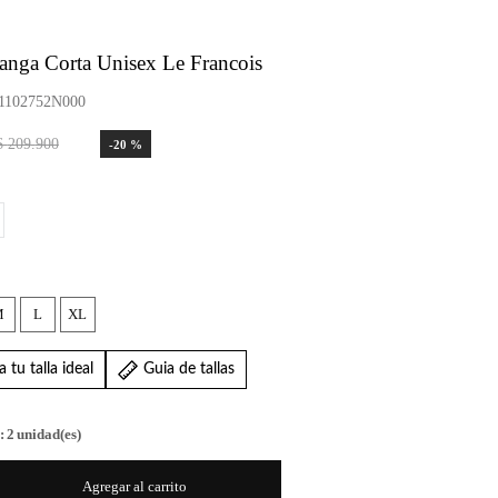
anga Corta Unisex Le Francois
102752N000
$
209
.
900
-
20 %
M
L
XL
 tu talla ideal
Guia de tallas
:
2
unidad(es)
Agregar al carrito