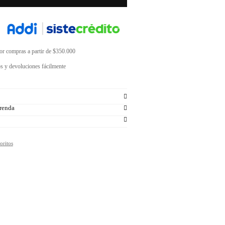
por compras a partir de $350.000
s y devoluciones fácilmente
renda