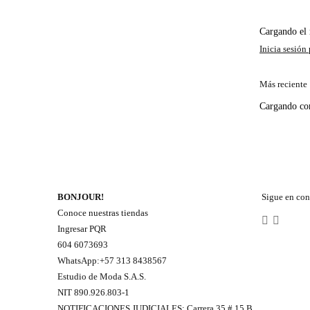
Cargando e
Más reciente
Cargando c
BONJOUR!
Sigue en con
Conoce nuestras tiendas
Ingresar PQR
604 6073693
WhatsApp:+57 313 8438567
Estudio de Moda S.A.S.
NIT 890.926.803-1
NOTIFICACIONES JUDICIALES: Carrera 35 # 15 B