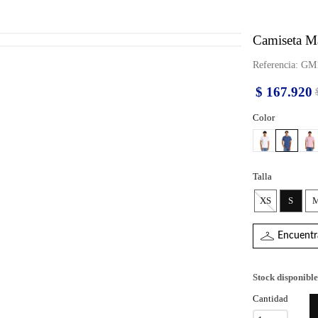
Camiseta M
Referencia
:
GM1
$
167
.
920
Color
Talla
XS
S
Encuentra
Stock disponible
Cantidad