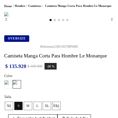
Hombre
Camisetas
Camiseta Manga Corta Para Hombre Le Monarque
OVERSIZE
Referencia
:
GM1102788N000
Camiseta Manga Corta Para Hombre Le Monarque
$
135
.
920
$
169
.
900
-
20 %
Color
Talla
XS
S
M
L
XL
XXL