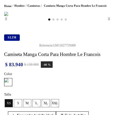
Hombre
Camisetas
Camiseta Manga Corta Para Hombre Le Francois
SLIM
Referencia
:
GM1102771N000
Camiseta Manga Corta Para Hombre Le Francois
$
83
.
940
$
139
.
900
-
40 %
Color
Talla
XS
S
M
L
XL
XXL