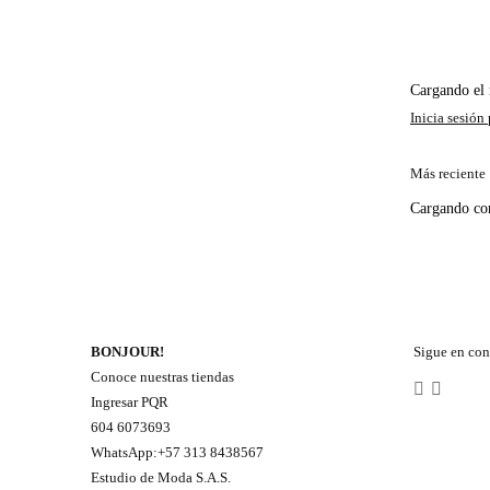
Cargando e
Más reciente
Cargando c
BONJOUR!
Sigue en con
Conoce nuestras tiendas
Ingresar PQR
604 6073693
WhatsApp:+57 313 8438567
Estudio de Moda S.A.S.