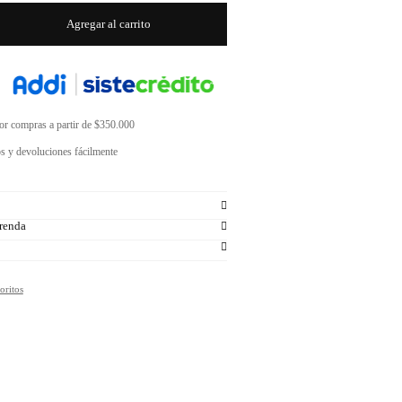
Agregar al carrito
por compras a partir de $350.000
s y devoluciones fácilmente
renda