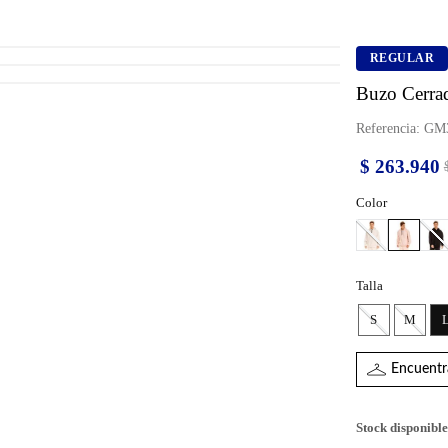
REGULAR
Buzo Cerra
Referencia
:
GM3
$
263
.
940
Color
Talla
S
M
Encuentra
Stock disponible