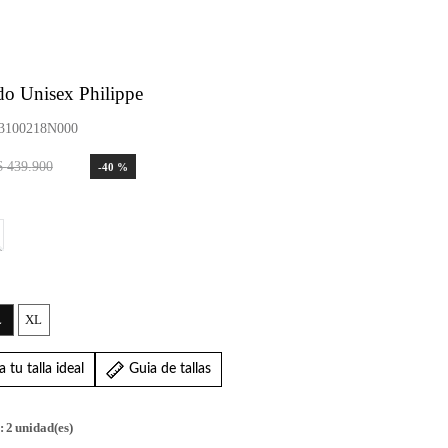
do Unisex Philippe
100218N000
$
439
.
900
-
40 %
L
XL
 tu talla ideal
Guia de tallas
:
2
unidad(es)