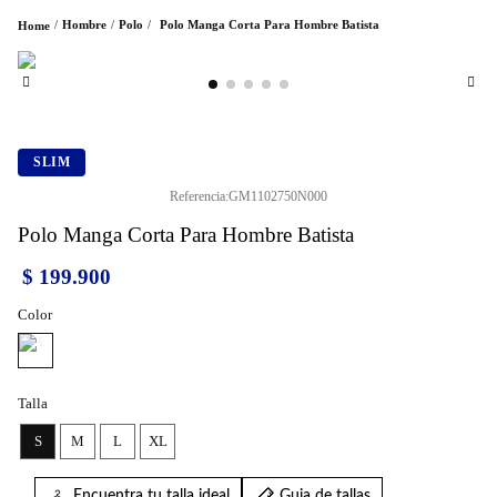
Hombre
Polo
Polo Manga Corta Para Hombre Batista
SLIM
Referencia
:
GM1102750N000
Polo Manga Corta Para Hombre Batista
$
199
.
900
Color
Talla
S
M
L
XL
Encuentra tu talla ideal
Guia de tallas