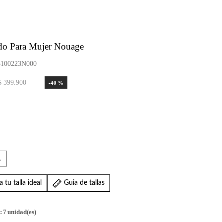
do Para Mujer Nouage
100223N000
$
399
.
900
-
40 %
L
 tu talla ideal
Guia de tallas
:
7
unidad(es)