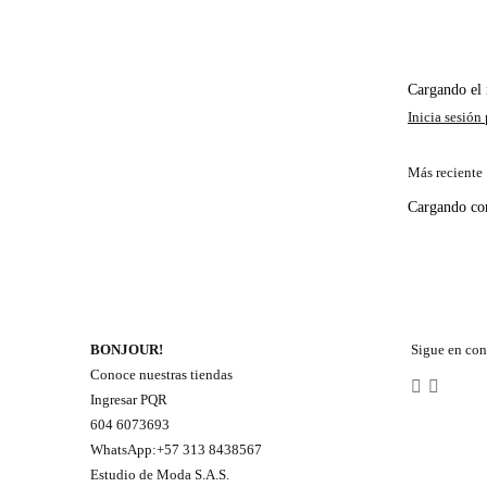
Cargando e
Más reciente
Cargando c
BONJOUR!
Sigue en con
Conoce nuestras tiendas
Ingresar PQR
604 6073693
WhatsApp:+57 313 8438567
Estudio de Moda S.A.S.