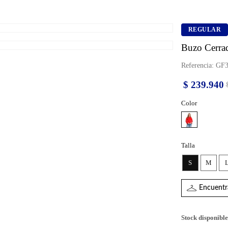
REGULAR
Buzo Cerra
Referencia
:
GF3
$
239
.
940
Color
Talla
S
M
Encuentra
Stock disponible