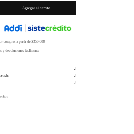
Agregar al carrito
por compras a partir de $350.000
s y devoluciones fácilmente
renda