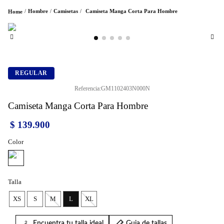
Hombre
Camisetas
Camiseta Manga Corta Para Hombre
REGULAR
Referencia
:
GM1102403N000N
Camiseta Manga Corta Para Hombre
$
139
.
900
Color
Talla
XS
S
M
L
XL
Encuentra tu talla ideal
Guia de tallas