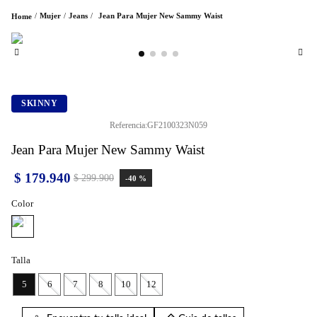
Mujer
Jeans
Jean Para Mujer New Sammy Waist
SKINNY
Referencia
:
GF2100323N059
Jean Para Mujer New Sammy Waist
$
179
.
940
$
299
.
900
-
40 %
Color
Talla
5
6
7
8
10
12